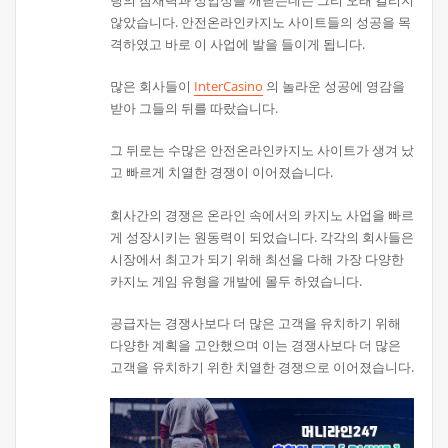
않았습니다. 안전온라인카지노 사이트들의 성공을 목
격하였고 바로 이 사업에 발을 들이게 됩니다.
많은 회사들이
InterCasino
의 놀라운 성공에 영감을
받아 그들의 뒤를 따랐습니다.
그 뒤로는 수많은 안전온라인카지노 사이트가 생겨 났
고 빠르게 치열한 경쟁이 이어졌습니다.
회사간의 경쟁은 온라인 속에서의 카지노 사업을 빠르
게 성장시키는 원동력이 되었습니다. 각각의 회사들은
시장에서 최고가 되기 위해 최선을 다해 가장 다양한
카지노 게임 유형을 개발에 몰두 하였습니다.
공급자는 경쟁사보다 더 많은 고객을 유치하기 위해
다양한 계획을 고안했으며 이는 경쟁사보다 더 많은
고객을 유치하기 위한 치열한 경쟁으로 이어졌습니다.