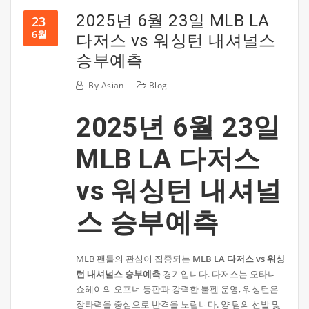
2025년 6월 23일 MLB LA
23
6월
다저스 vs 워싱턴 내셔널스
승부예측
By
Asian
Blog
2025년 6월 23일
MLB LA 다저스
vs 워싱턴 내셔널
스 승부예측
MLB 팬들의 관심이 집중되는
MLB LA 다저스 vs 워싱
턴 내셔널스 승부예측
경기입니다. 다저스는 오타니
쇼헤이의 오프너 등판과 강력한 불펜 운영, 워싱턴은
장타력을 중심으로 반격을 노립니다. 양 팀의 선발 및