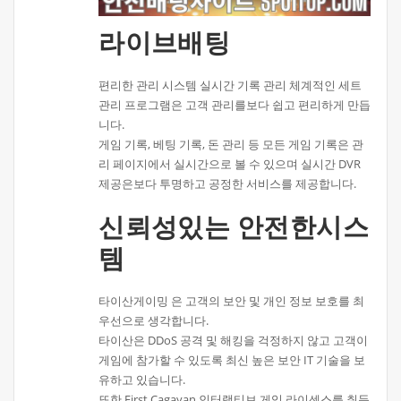
라이브배팅
편리한 관리 시스템 실시간 기록 관리 체계적인 세트
관리 프로그램은 고객 관리를보다 쉽고 편리하게 만듭
니다.
게임 기록, 베팅 기록, 돈 관리 등 모든 게임 기록은 관
리 페이지에서 실시간으로 볼 수 있으며 실시간 DVR
제공은보다 투명하고 공정한 서비스를 제공합니다.
신뢰성있는 안전한시스
템
타이산게이밍 은 고객의 보안 및 개인 정보 보호를 최
우선으로 생각합니다.
타이산은 DDoS 공격 및 해킹을 걱정하지 않고 고객이
게임에 참가할 수 있도록 최신 높은 보안 IT 기술을 보
유하고 있습니다.
또한 First Cagayan 인터랙티브 게임 라이센스를 취득