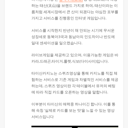
하는 태산(太山)을 브랜드 가치로 하여, 태산이라는 이
름처럼 세계시장에서 큰 산이 되겠다는 야심찬 포부를
가지고 서비스를 진행중인 인터넷 게임입니다.
서비스를 시작한지 반년이 채 안되는 시기에 무서운
성장세로 동북아3국과 동남아의 인도차이나 반도에
일대 센세이션을 일으켰습니다.
라이브게임을 제공하고 있으며, 이용가능한 게임은 바
카라,드래곤,타이거,룰렛,식보(다이사이)입니다.
타이산카지노는 스퀴즈영상을 통해 카지노를 직접 체
험하는 서비스로 기존 게임과 차별적인 서비스를 제공
하는데, 스퀴즈 영상이란 각 테이블에서 유저의 베팅
에 따라 직접 카드를 오픈하는 영상을 말합니다.
이부분이 타이산의 매력중 하나이긴 합니다. 이를 통
해 속칭 ‘실제로 카드를 보는 맛’을 느낄 수 있는 영상
서비스입니다