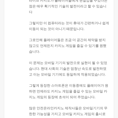
라이브 카지노가 플레이어들에게 현실감을 주었다는
점은 매우 획기적인 기술의 발전이라고 할 수 있습니
다
그렇지만 이 컴퓨터라는 것이 휴대가 간편하거나 쉽게
이동이 되는 것이 아니기 때문입니다.
그로인해 플레이어들은 조금 더 공간의 제약을 받지
않고도 언제든지 카지노 게임을 즐길 수 있기를 원했
습니다.
이 문제는 모바일 기기의 발전으로 실현이 될 수 있었
습니다. 현대 사회의 기술은 엄청난 속도로 발전하였
고 이는 모바일 기기에도 동일하게 적용되었습니다.
그렇게 등장한 스마트폰은 이동중에도 플레이어가 원
하면 언제라도 카지노 게임을 즐길 수 있는 모바일 카
지노 게임의 등장에 초석이 되어 주었습니다.
많은 안전온라인카지노 제작사들은 모바일기기의 무
한한 가능성을 가지고 모바일 카지노 게임의 출시로