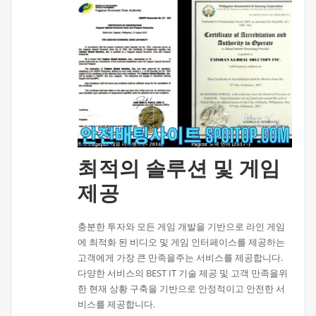
최적의 솔루션 및 게임
제공
충분한 투자와 모든 게임 개발을 기반으로 라인 게임
에 최적화 된 비디오 및 게임 인터페이스를 제공하는
고객에게 가장 큰 만족을주는 서비스를 제공합니다.
다양한 서비스의 BEST IT 기술 제공 및 고객 만족을위
한 현재 상황 구축을 기반으로 안정적이고 안전한 서
비스를 제공합니다.