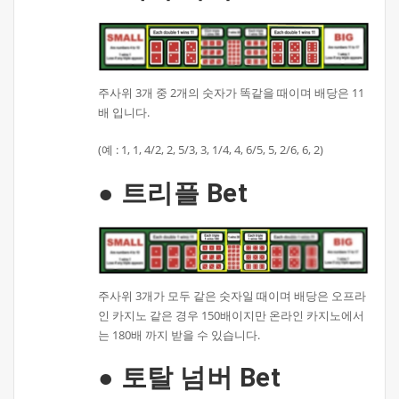
주사위 3개 중 2개의 숫자가 똑같을 때이며 배당은 11
배 입니다.
(예 : 1, 1, 4/2, 2, 5/3, 3, 1/4, 4, 6/5, 5, 2/6, 6, 2)
● 트리플 Bet
주사위 3개가 모두 같은 숫자일 때이며 배당은 오프라
인 카지노 같은 경우 150배이지만 온라인 카지노에서
는 180배 까지 받을 수 있습니다.
● 토탈 넘버 Bet