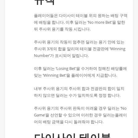
플레이어들은 다이사이 테이블 위의 원하는 배팅 구역
에 배팅을 합니다. 이후 딜러는 ‘No more Bet’을 말한
뒤 주사위 용기를 작동 시킵니다.
주사위 용기의 작동이 멈추면 딜러는 용기 안에 있는
주사위 3개의 합을 알리며 테이블 전광판에 ‘Winning
Number’가 표시되어 알립니다.
이후 딜러는 ‘Losing Bet’을 수거하여 정해진 배당률에
맞는 ‘Winning Bet’을 플레이어에게 지급합니다.
내부 주사위 용기의 주사위 합과 전광판의 합이 일치
하지 않으면 딜러는 수가 일치하도록 정정 합니다.
주사위 용기의 주사위 판독이 어려울 경우 딜러는 ‘No
Game’을 선언할 수 있으며 이러한 경우 딜러는플레이
어의 배팅 금액을 다시 돌려줘야 합니다.