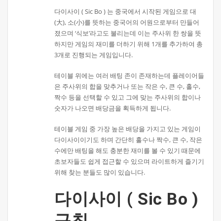
다이사이 ( Sic Bo ) 는 중국에서 시작된 게임으로 대
(大), 소(小)를 뜻하는 중국어의 어원으로부터 만들어
졌으며 ‘식보’라고도 불리는데 이는 주사위 한 쌍을 뜻
하지만 게임의 재미를 더하기 위해 1개를 추가하여 총
3개로 진행되는 게임입니다.
테이블 위에는 여러 배팅 존이 존재하는데 플레이어들
은 주사위의 합을 맞추거나 또는 작은 수, 큰 수, 홀수,
짝수 등을 선택할 수 있고 그에 맞는 주사위의 합이나
숫자가 나오면 배당금을 획득하게 됩니다.
테이블 게임 중 가장 높은 배당을 가지고 있는 게임이
다이사이이기도 하며 간단히 홀수나 짝수, 큰 수, 작은
수에만 배팅을 해도 충분한 재미를 볼 수 있기 때문에
초보자들도 쉽게 접근할 수 있으며 라이트하게 즐기기
위해 찾는 분들도 많이 있습니다.
다이사이 ( Sic Bo )
규칙