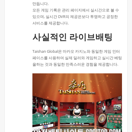
만듭니다.
모든 게임 기록은 관리 페이지에서 실시간으로 볼 수
있으며, 실시간 DVR의 제공은보다 투명하고 공정한
서비스를 제공합니다.
사실적인 라이브배팅
Taishan Global은 마카오 카지노와 동일한 게임 인터
페이스를 사용하여 실제 딜러와 게임하고 실시간 베팅
을하는 것과 동일한 만족스러운 경험을 제공합니다.