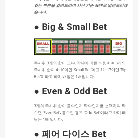
있는 부분을 알려드리며 사진 기준 표대로 알려드리겠
습니다.
● Big & Small Bet
주사위 3개의 합이 크냐, 작냐에 따른 배팅이며 3개의
주사위 합이 4~10이면 ‘Small Bet’이고 11~17이면 ‘Big
Bet’이라고 하며 배당은 1배입니다.
● Even & Odd Bet
3개의 주사위 합이 홀수인지 짝수인지를 선택하며 짝
수면 ‘Even Bet’, 홀수인 경우 ‘Odd Bet’이라고 하며 배
당은 1배 입니다.
● 페어 다이스 Bet