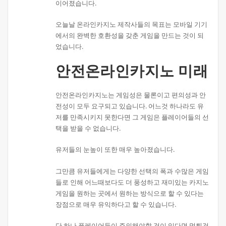
이어졌습니다.
오늘날 온라인카지노 제작사들의 목표는 모바일 기기
에서의 완벽한 호환성을 갖춘 게임을 만드는 것이 되
었습니다.
안전온라인카지노 미래
안전온라인카지노는 게임성은 물론이고 편의성과 안
전성이 모두 요구되고 있습니다. 어느것 하나라도 유
저를 만족시키지 못한다면 그 게임은 플레이어들의 선
택을 받을 수 없습니다.
유저들의 눈높이 또한 매우 높아졌습니다.
그만큼 유저들에게는 다양한 선택의 폭과 수많은 게임
들로 인해 어느때보다도 더 풍성하고 재미있는 카지노
게임을 원하는 곳에서 원하는 방식으로 할 수 있다는
장점으로 매우 유익하다고 할 수 있습니다.
단 하나 플레이어들이 주의해야할 것이 있다면 먹튀검