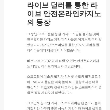
라이브 딜러를 통한 라
이브 안전온라인카지노
의 등장
그 동안 프로그램을 통한 카지노 게임을 즐기는 것이
전부였지만 카지노 게임 제작사들은 여기서 멈추지 않
았습니다. 실시간 스트리밍을 통한 카지노 게임을 플
레이어들에게 제공하기 시작했습니다.
바로 오늘날 가장 쉽게 접할 수 있는 안전온라인카지
노 게임인 라이브카지노가 그것입니다.
소프트웨어 기술의 발전과 인터넷 속도의 발전으로 인
해 그래픽의 품질은 더욱 높아졌고 음향효과는 더욱
현실적이 되었으며 잦은 버그와 같은 소프트웨어의 결
함은 점점 사라지게 되었습니다.
그로인해 온라인 카지노 소프트웨어는 완성도가 높아
져갔지만 아무리 좋은 성능의 게임이라 하여도 실제로