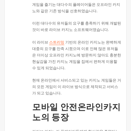
게임을 즐기는 대다수의 플레이어들은 오프라인 카지
노와 같은 기존 방식을 선호하였습니다.
이런 대다수의 유저들의 요구를 충족하기 위해 개발된
것이 바로 라이브 카지노 소프트웨어였습니다.
이 라이브
스트리밍
기반의 온라인 카지노는 완벽하게
대중의 요구를 만족 시켰으며 이로 인해 많은 유저들
은 더이상 오프라인 카지노에 방문하지 않아도 충분한
현실감을 가진 카지노 게임을 집에서 편하게 이용할
수 있게 되었습니다.
현재 온라인에서 서비스되고 있는 카지노 게임들은 거
의 모든 게임이 이 라이브 방식으로 제작되고 서비스
가 되고 있습니다.
모바일 안전온라인카지
노의 등장