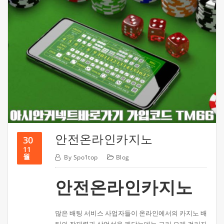
안전온라인카지노
30
11
월
By
Spo1top
Blog
안전온라인카지노
많은 배팅 서비스 사업자들이 온라인에서의 카지노 배
팅의 잠재력과 상업성을 깨닫는데는 그리 오래 걸리지