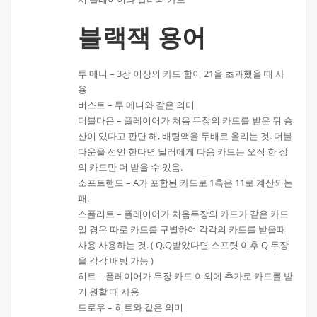
블랙잭 용어
투 메니 – 3장 이상의 카드 합이 21을 초과했을 때 사
용
버스트 – 투 메니와 같은 의미
더블다운 – 플레이어가 처음 두장의 카드를 받은 뒤 승
산이 있다고 판단 해, 배팅액을 두배로 올리는 것. 더블
다운을 선언 한다면 딜러에게 다음 카드는 오직 한 장
의 카드만 더 받을 수 있음.
소프트핸드 – A가 포함된 카드로 1혹은 11로 계산되는
패.
스플리트 – 플레이어가 처음두장의 카드가 같은 카드
일 경우 따로 카드를 구별하여 각각의 카드를 받을때
사용 사용하는 것. ( Q,Q받았다면 스프릿 이후 Q 두장
을 각각 배팅 가능 )
히트 – 플레이어가 두장 카드 이외에 추가로 카드를 받
기 원할 때 사용
드로우 – 히트와 같은 의미