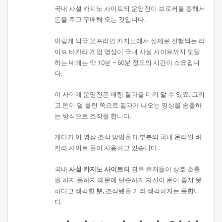
국내 사설 카지노 사이트의 운영진이 브로커를 통해서
돈을 주고 구매해 오는 것입니다.
이렇게 외국 오프라인 카지노에서 실제로 진행되는 라
이브 바카라 게임 영상이 국내 사설 사이트까지 도달
하는 데에는 약 10분 ~ 60분 정도의 시간이 소요됩니
다.
이 사이에 운영진은 배팅 결과를 미리 알 수 있죠. 그리
고 돈이 덜 몰린 쪽으로 결과가 나오는 영상을 송출하
는 방식으로 조작을 합니다.
게다가 이 영상 조작 방법을 대부분의 국내 온라인 바
카라 사이트 들이 사용하고 있습니다.
국내
사설 카지노 사이트
의 경우 유저들이 상호 소통
을 하지 못하지 때문에 단순하게 자신이 운이 좋지 못
하다고 생각할 뿐, 조작됐을 거라 생각하지는 못합니
다.