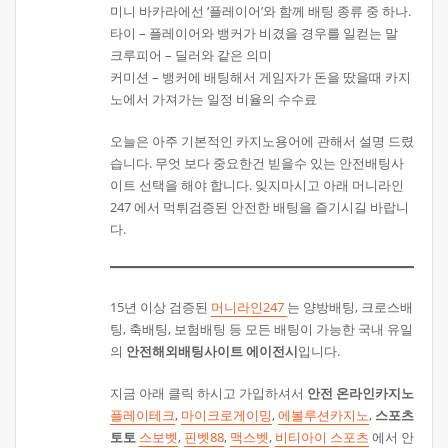
미니 바카라에선 ‘플레이어’와 함께 배팅 종류 중 하나.
타이 – 플레이어와 뱅커가 비겼을 경우를 일컫는 말
크루피어 – 딜러와 같은 의미
커미션 – 뱅커에 배팅해서 게임자가 돈을 땄을때 카지
노에서 가져가는 일정 비율의 수수료
오늘은 아주 기본적인 카지노용어에 관해서 설명 드렸
습니다. 무엇 보다 중요한건 빋을수 있는 안전배팅사
이트 선택을 해야 합니다. 잊지마시고 아래 머니라인
247 에서 먹튀검증된 안전한 배팅을 즐기시길 바랍니
다.
15년 이상 검증된
머니라인247
는 양방배팅, 크로스배
팅, 축배팅, 보험배팅 등 모든 배팅이 가능한 국내 유일
의
안전해외배팅사이트 에이전시
입니다.
지금 아래 클릭 하시고 가입하셔서
안전 온라인카지노
플레이테크
,
마이크로게이밍
,
에볼루션카지노
,
스포츠
토토
스보벳
,
핀벳88
,
맥스벳
,
비티아이 스포츠
에서 안