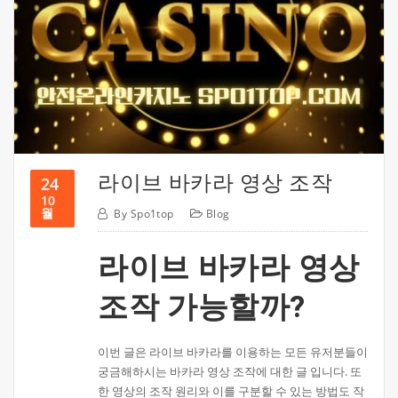
라이브 바카라 영상 조작
24
10
월
By
Spo1top
Blog
라이브 바카라 영상
조작 가능할까?
이번 글은 라이브 바카라를 이용하는 모든 유저분들이
궁금해하시는 바카라 영상 조작에 대한 글 입니다. 또
한 영상의 조작 원리와 이를 구분할 수 있는 방법도 작