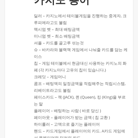
카지노 용어
딜러 – 카지노에서 테이블게임을 진행하는 중계자, 크
루피에라고도 불림
맥시멈 벳 – 최대 배팅금액
미니멈 벳 – 최소 배팅금액
셔플 – 카드를 골고루 섞는것
슈 – 바카라와 블랙잭 게임에서 나눠줄 카드를 담는 케
이스
칩 – 게임 테이블에서 현금대신 사용하는 카지노의 화
폐 (각 카지노마다 고유의 칩이 있습니다.)
크레딧 – 게임머니
콤프 – 배팅액의 일정금액을 적립해주는 적립시스템,
리베이트라고도 불림
페이스카드 – 잭 (JACK), 퀸 (Queen), 킹 (KIng)을 부르
는 말
플레이어 – 배팅하는 사람 ( 바로 당신 )
페이아웃 – 플레이어가 받는 금액 ( 칩 교환 )
하이롤러 – 고액으로 즐기는 플레이어
핸드 – 카드게임에서 플레이어의 카드. A카드 게임에
서 플레이어와 딜러의 카드