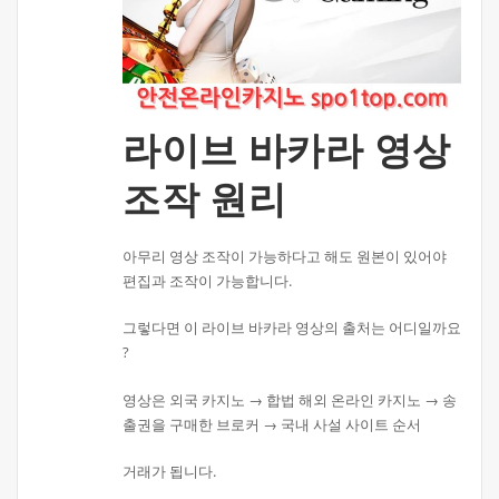
라이브 바카라 영상
조작 원리
아무리 영상 조작이 가능하다고 해도 원본이 있어야
편집과 조작이 가능합니다.
그렇다면 이 라이브 바카라 영상의 출처는 어디일까요
?
영상은 외국 카지노 → 합법 해외 온라인 카지노 → 송
출권을 구매한 브로커 → 국내 사설 사이트 순서
거래가 됩니다.