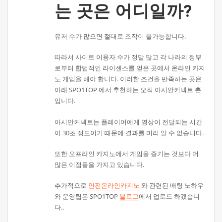
는 곳은 어디일까?
유저 수가 많으면 절대로 조작이 불가능합니다.
따라서 사이트 이용자 수가 정말 많고 각 나라의 정부
로부터 합법적인 라이센스를 얻은 곳에서 온라인 카지
노 게임을 해야 합니다. 이러한 조건을 만족하는 곳은
아래 SPO1TOP 에서 추천하는 오직 아시안커넥트 뿐
입니다.
아시안커넥트는 플레이어에게 영상이 전달되는 시간
이 30초 정도이기 때문에 결과를 미리 알 수 없습니다.
또한 오프라인 카지노에서 게임을 즐기는 것보다 더
많은 이점들을 가지고 있습니다.
추가적으로
안전온라인카지노
와 관련된 배팅 노하우
와 운영팁은 SPO1TOP
블로그
에서 업로드 하겠습니
다..