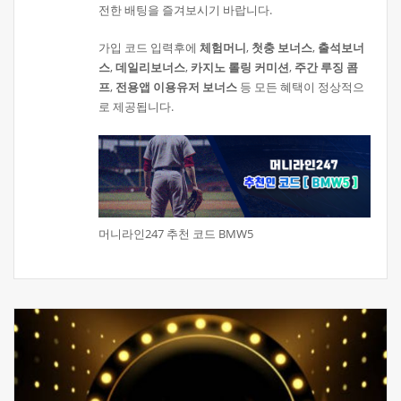
전한 배팅을 즐겨보시기 바랍니다.
가입 코드 입력후에
체험머니
,
첫충 보너스
,
출석보너
스
,
데일리보너스
,
카지노 롤링 커미션
,
주간 루징 콤
프
,
전용앱 이용유저 보너스
등 모든 혜택이 정상적으
로 제공됩니다.
머니라인247 추천 코드 BMW5