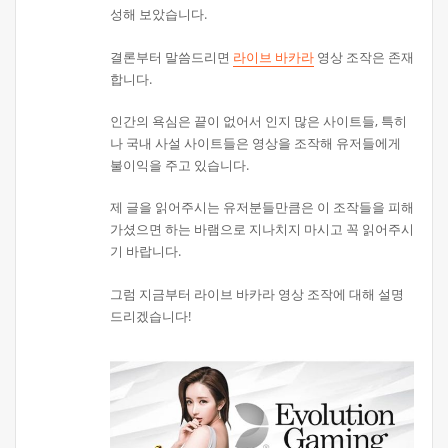
성해 보았습니다.
결론부터 말씀드리면
라이브 바카라
영상 조작은 존재
합니다.
인간의 욕심은 끝이 없어서 인지 많은 사이트들, 특히
나 국내 사설 사이트들은 영상을 조작해 유저들에게
불이익을 주고 있습니다.
제 글을 읽어주시는 유저분들만큼은 이 조작들을 피해
가셨으면 하는 바램으로 지나치지 마시고 꼭 읽어주시
기 바랍니다.
그럼 지금부터 라이브 바카라 영상 조작에 대해 설명
드리겠습니다!