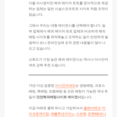
다들 아시겠지만 해외 메이저 토토를 정식적으로 제공
하는 업체는 일반 사설스포츠토토 사이트 처럼 조작이
없습니다.
그래서 우리는 대형 에이전시를 선택해야 합니다. 일
부 업체에서 해외 메이저 토토 업체와 비슷하게 해외
배팅 사이트를 제작해놓고 조작하는 일이 빈번하게 발
생하다 보니 온라인상에 조작 관련 내용들이 많이 나
오고 있습니다.
신뢰도가 가장 높은 해외 에이전시는 역시나 아시안커
넥트 강력 추천 드립니다.
15년 이상 검증된
아시안커넥트
는 양방배팅, 크로스
배팅, 축배팅, 보험배팅 등 모든 배팅이 가능한 국내 유
일의
안전해외배팅사이트 에이전시
입니다.
지금 아래로 클릭 하시고 가입하셔서
플레이테크
,
마
이크로게이밍
,
에볼루션카지노
,
스보벳
,
핀벳88(피나