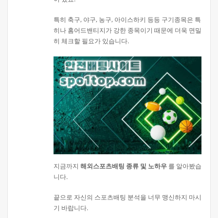
특히 축구, 야구, 농구, 아이스하키 등등 구기종목은 특
히나 홈어드밴티지가 강한 종목이기 때문에 더욱 면밀
히 체크할 필요가 있습니다.
지금까지
해외스포츠배팅 종류 및 노하우
를 알아봤습
니다.
끝으로 자신의 스포츠배팅 분석을 너무 맹신하지 마시
기 바랍니다.