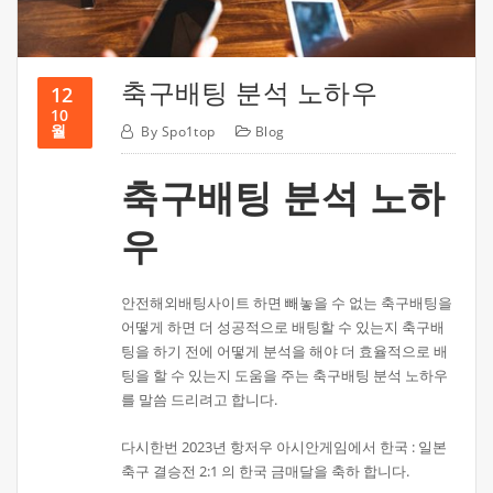
축구배팅 분석 노하우
12
10
월
By
Spo1top
Blog
축구배팅 분석 노하
우
안전해외배팅사이트 하면 빼놓을 수 없는 축구배팅을
어떻게 하면 더 성공적으로 배팅할 수 있는지 축구배
팅을 하기 전에 어떻게 분석을 해야 더 효율적으로 배
팅을 할 수 있는지 도움을 주는 축구배팅 분석 노하우
를 말씀 드리려고 합니다.
다시한번 2023년 항저우 아시안게임에서 한국 : 일본
축구 결승전 2:1 의 한국 금매달을 축하 합니다.