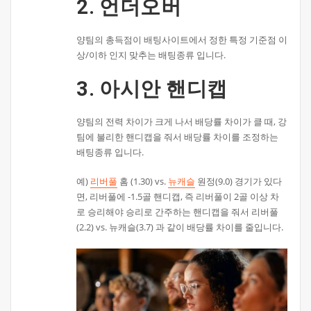
2. 언더오버
양팀의 총득점이 배팅사이트에서 정한 특정 기준점 이
상/이하 인지 맞추는 배팅종류 입니다.
3. 아시안 핸디캡
양팀의 전력 차이가 크게 나서 배당률 차이가 클 때, 강
팀에 불리한 핸디캡을 줘서 배당률 차이를 조정하는
배팅종류 입니다.
예)
리버풀
홈 (1.30) vs.
뉴캐슬
원정(9.0) 경기가 있다
면, 리버풀에 -1.5골 핸디캡, 즉 리버풀이 2골 이상 차
로 승리해야 승리로 간주하는 핸디캡을 줘서 리버풀
(2.2) vs. 뉴캐슬(3.7) 과 같이 배당률 차이를 줄입니다.