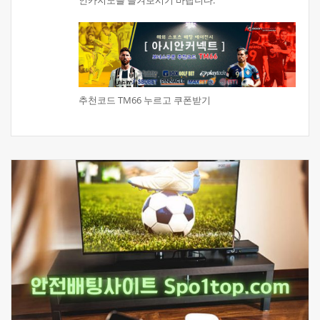
추천코드 TM66 누르고 쿠폰받기