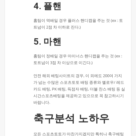
4. 플핸
홈팀이 역배일 경우 플러스 핸디캡을 주는 것 (ex : 토
트넘이 2점 차 이하로 진다.)
5. 마핸
홈팀이 정배일 경우 마이너스 핸디캡을 주는 것 (ex :
토트넘이 3점 차 이상으로 이긴다.)
안전 해외 배팅사이트의 경우, 이 외에도 200여 가지
가 넘는 수많은 스포츠토토 배팅 종류와 옐로우/ 레드
카드 배팅, PK 배팅, 득점자 배팅, 더블 찬스 배팅 등 실
시간스포츠배팅을 제공하고 있으므로 꼭 참고하시기
바랍니다.
축구분석 노하우
모든 스포츠토토가 마찬가지겠지만 특히나 축구배팅