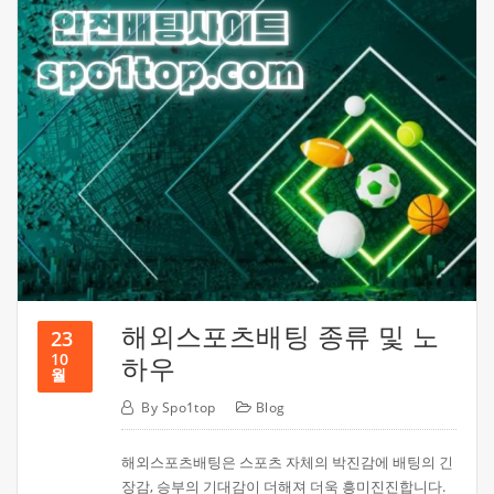
해외스포츠배팅 종류 및 노
23
10
하우
월
By
Spo1top
Blog
해외스포츠배팅은 스포츠 자체의 박진감에 배팅의 긴
장감, 승부의 기대감이 더해져 더욱 흥미진진합니다.