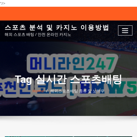
"/>
스포츠 분석 및 카지노 이용방법
해외 스포츠 배팅 / 안전 온라인 카지노
Tag 실시간 스포츠배팅
Home
해외스포츠배팅 종류 및 노하우