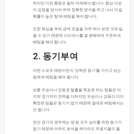
하지만 이런 행동은 필히 자제해야 합니다. 항상 이성
이 감정을 앞서야 하며 정확한 분석을 하고 나서 ‘이길
확률이 높은 팀’에 배팅을 해야 합니다.
또한 욕심을 부려 금액 조절을 자주 하다 보면 크게 잃
을 수 있기 때문에 시드머니를 잘 분배하여 꾸준하게
배팅을 해야 합니다.
2. 동기부여
어떤 스포츠 배팅이든지 ‘강력한 동기’를 가지고 있는
팀에게 배팅을 해야 합니다.
보통 우승이나 강등권 탈출을 목표로 하는 팀들은 마
지막 경기까지 전력을 다하지만 우승이나 강등이 이미
확정된 팀들은 동기가 없기 때문에 절대로 배팅해서는
안 됩니다.
친선 경기의 경우에는 양 팀 모두 승리를 위한 동기가
없기 때문에 아무리 분석을 하더라도 무용지물이 될