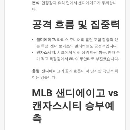
분석:
안정감과 휴식 면에서 샌디에이고가 우세합니
다.
공격 흐름 및 집중력
샌디에이고:
타티스 주니어의 홈런 포함 집중력 있
는 득점. 젠더 보가츠의 멀티히트도 긍정적입니다.
캔자스시티:
시즈에게 막혀 상위 타선 침묵, 안타 수
가 적고 득점권에서 8타수 무안타로 부진했습니다.
총평:
샌디에이고의 공격 흐름이 더 낫지만 극단적 차
이는 없습니다.
MLB 샌디에이고 vs
캔자스시티 승부예
측