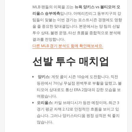
MLB 팬들의 이목을 끄는
뉴욕 양키스 vs 볼티모어 오
리올스 승부예측
입니다. 아메리칸리그 동부지구의 강
팀들이 맞붙는 이번 경기는 포스트시즌 경쟁에도 영향
을 줄 중요한 맞대결입니다. 본문에서는 양 팀의 선발
투수 상태, 불펜 운영, 타선 흐름을 종합적으로 분석해
결과를 전망합니다.
다른 MLB 경기 분석도 함께 확인해보세요.
선발 투수 매치업
양키스:
게릿 콜이 시즌 10승에 도전합니다. 직전
등판에서 7이닝 무실점 완벽투로 부활을 알렸고, 볼
티모어 상대로도 통산 ERA 2점대의 강한 모습을 보
여왔습니다.
오리올스:
카일 브래디시가 등판 예정이며, 최근 3
경기 평균 자책 2.12로 안정적인 흐름을 보이고 있
습니다. 그러나 양키스타디움 원정 성적은 썩 좋지
않습니다.