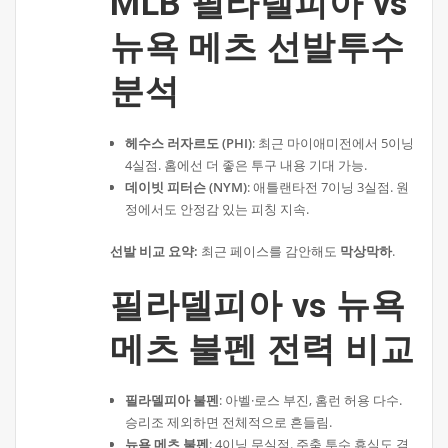
MLB 필라델피아 vs
뉴욕 메츠 선발투수
분석
헤수스 러자르도 (PHI)
: 최근 마이애미전에서 5이닝
4실점. 홈에선 더 좋은 투구 내용 기대 가능.
데이빗 피터슨 (NYM)
: 애틀랜타전 7이닝 3실점. 원
정에서도 안정감 있는 피칭 지속.
선발 비교 요약:
최근 페이스를 감안해도
막상막하
.
필라델피아 vs 뉴욕
메츠 불펜 전력 비교
필라델피아 불펜
: 아벨·로스 부진, 홈런 허용 다수.
승리조 제외하면 전체적으로 흔들림.
뉴욕 메츠 불펜
: 4이닝 무실점. 주축 투수 휴식도 겸