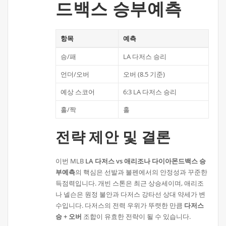
드백스 승부예측
항목
예측
승/패
LA 다저스 승리
언더/오버
오버 (8.5 기준)
예상 스코어
6:3 LA 다저스 승리
홀/짝
홀
전략 제안 및 결론
이번 MLB
LA 다저스 vs 애리조나 다이아몬드백스 승
부예측
의 핵심은 선발과 불펜에서의 안정성과 꾸준한
득점력입니다. 개빈 스톤은 최근 상승세이며, 애리조
나 넬슨은 원정 불안과 다저스 강타선 상대 약세가 변
수입니다. 다저스의 전력 우위가 뚜렷한 만큼
다저스
승 + 오버
조합이 유효한 전략이 될 수 있습니다.