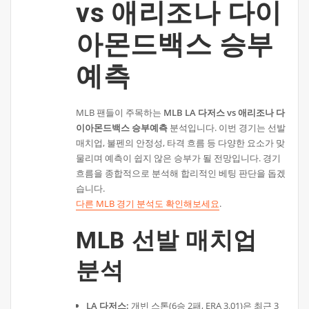
vs 애리조나 다이
아몬드백스 승부
예측
MLB 팬들이 주목하는
MLB LA 다저스 vs 애리조나 다
이아몬드백스 승부예측
분석입니다. 이번 경기는 선발
매치업, 불펜의 안정성, 타격 흐름 등 다양한 요소가 맞
물리며 예측이 쉽지 않은 승부가 될 전망입니다. 경기
흐름을 종합적으로 분석해 합리적인 베팅 판단을 돕겠
습니다.
다른 MLB 경기 분석도 확인해보세요
.
MLB 선발 매치업
분석
LA 다저스:
개빈 스톤(6승 2패, ERA 3.01)은 최근 3