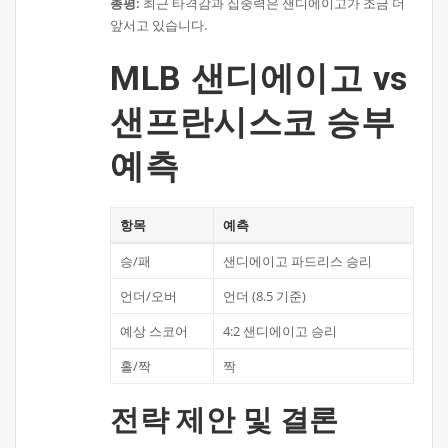
총평:
최근 타격감과 집중력은 샌디에이고가 조금 더
앞서고 있습니다.
MLB 샌디에이고 vs
샌프란시스코 승부
예측
항목
예측
승/패
샌디에이고 파드리스 승리
언더/오버
언더 (8.5 기준)
예상 스코어
4:2 샌디에이고 승리
홀/짝
짝
전략 제안 및 결론