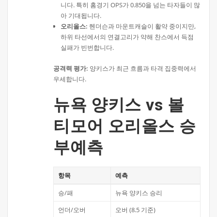
니다. 특히 홈경기 OPS가 0.850을 넘는 타자들이 많
아 기대됩니다.
오리올스:
헨더슨과 마운트캐슬이 활약 중이지만,
하위 타선에서의 연결고리가 약해 찬스에서 득점
실패가 빈번합니다.
공격력 평가:
양키스가 최근 흐름과 타격 집중력에서
우세합니다.
뉴욕 양키스 vs 볼
티모어 오리올스 승
부예측
항목
예측
승/패
뉴욕 양키스 승리
언더/오버
오버 (8.5 기준)