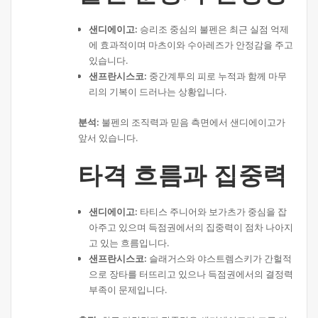
샌디에이고:
승리조 중심의 불펜은 최근 실점 억제
에 효과적이며 마츠이와 수아레즈가 안정감을 주고
있습니다.
샌프란시스코:
중간계투의 피로 누적과 함께 마무
리의 기복이 드러나는 상황입니다.
분석:
불펜의 조직력과 믿음 측면에서 샌디에이고가
앞서 있습니다.
타격 흐름과 집중력
샌디에이고:
타티스 주니어와 보가츠가 중심을 잡
아주고 있으며 득점권에서의 집중력이 점차 나아지
고 있는 흐름입니다.
샌프란시스코:
슬래거스와 야스트렘스키가 간헐적
으로 장타를 터뜨리고 있으나 득점권에서의 결정력
부족이 문제입니다.