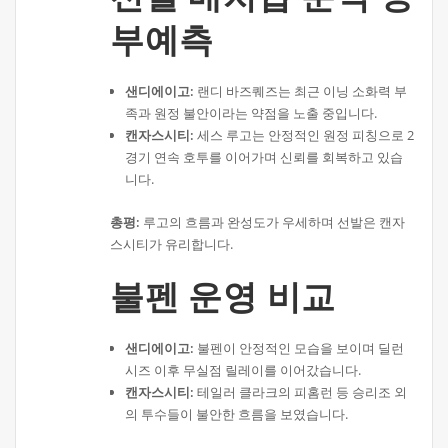
부예측
샌디에이고:
랜디 바즈퀘즈는 최근 이닝 소화력 부
족과 원정 불안이라는 약점을 노출 중입니다.
캔자스시티:
세스 루고는 안정적인 원정 피칭으로 2
경기 연속 호투를 이어가며 신뢰를 회복하고 있습
니다.
총평:
루고의 흐름과 완성도가 우세하며 선발은 캔자
스시티가 유리합니다.
불펜 운영 비교
샌디에이고:
불펜이 안정적인 모습을 보이며 딜런
시즈 이후 무실점 릴레이를 이어갔습니다.
캔자스시티:
테일러 클라크의 피홈런 등 승리조 외
의 투수들이 불안한 흐름을 보였습니다.