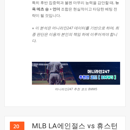
특히 후반 집중력과 불펜 마무리 능력을 감안할 때,
뉴
욕 메츠 승 + 언더
조합은 현실적이고 타당한 베팅 전
략이 될 것입니다.
※ 이 분석은 머니라인247 데이터를 기반으로 하며, 최
종 판단은 이용자 본인의 책임 하에 이루어져야 합니
다.
머니라인247 추천 코드 BMW5
MLB LA에인절스 vs 휴스턴
20