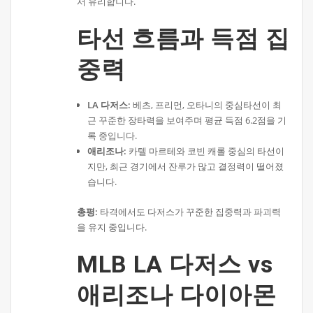
서 유리합니다.
타선 흐름과 득점 집
중력
LA 다저스:
베츠, 프리먼, 오타니의 중심타선이 최
근 꾸준한 장타력을 보여주며 평균 득점 6.2점을 기
록 중입니다.
애리조나:
카텔 마르테와 코빈 캐롤 중심의 타선이
지만, 최근 경기에서 잔루가 많고 결정력이 떨어졌
습니다.
총평:
타격에서도 다저스가 꾸준한 집중력과 파괴력
을 유지 중입니다.
MLB LA 다저스 vs
애리조나 다이아몬