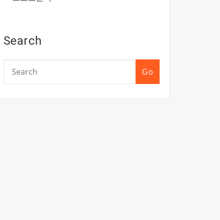
Search
Go