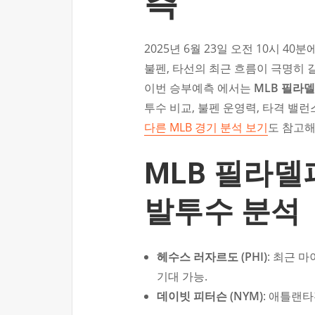
측
2025년 6월 23일 오전 10시 40
불펜, 타선의 최근 흐름이 극명히
이번 승부예측 에서는
MLB 필라델
투수 비교, 불펜 운영력, 타격 밸
다른 MLB 경기 분석 보기
도 참고해
MLB 필라델
발투수 분석
헤수스 러자르도 (PHI)
: 최근 
기대 가능.
데이빗 피터슨 (NYM)
: 애틀랜타