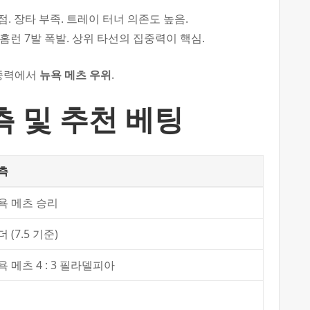
4점. 장타 부족. 트레이 터너 의존도 높음.
, 홈런 7발 폭발. 상위 타선의 집중력이 핵심.
중력에서
뉴욕 메츠 우위
.
 및 추천 베팅
측
욕 메츠 승리
 (7.5 기준)
욕 메츠 4 : 3 필라델피아