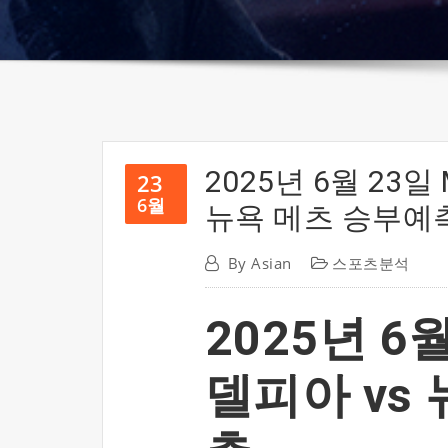
2025년 6월 23
23
6월
뉴욕 메츠 승부예
By
Asian
스포츠분석
2025년 6
델피아 vs