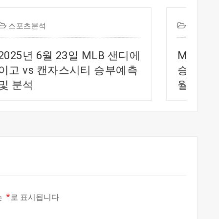
스포츠분석
MLB LA에인절스 vs 휴스턴
승부예측 및 분석 (2025년 6
월 21일)
는
*
로 표시됩니다