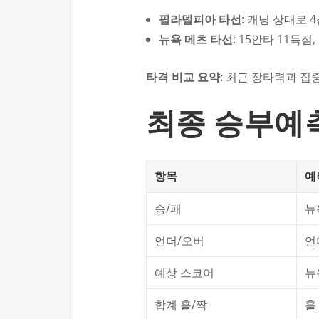
필라델피아 타선
: 캐닝 상대로 
뉴욕 메츠 타선
: 15안타 11득점
타격 비교 요약:
최근 장타력과 집
최종 승부예측
항목
예
승/패
뉴
언더/오버
언더
예상 스코어
뉴
합계 홀/짝
홀