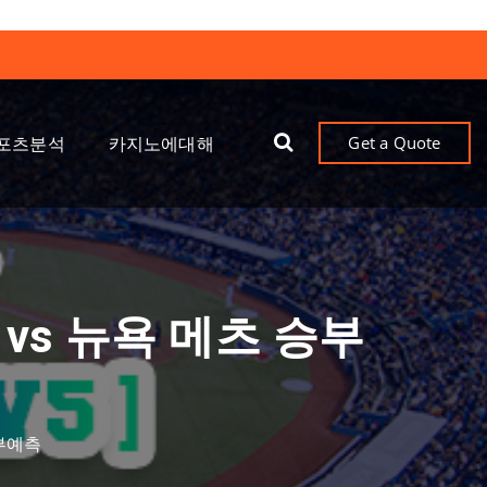
Get a Quote
포츠분석
카지노에대해
 vs 뉴욕 메츠 승부
승부예측