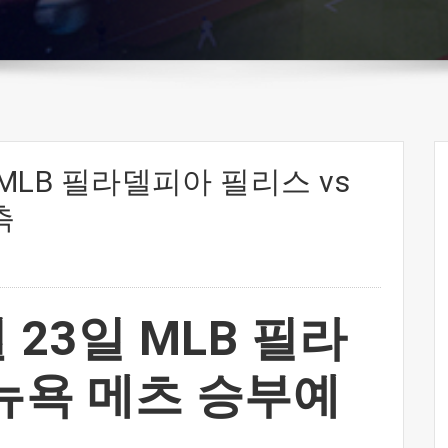
일 MLB 필라델피아 필리스 vs
측
월 23일 MLB 필라
 뉴욕 메츠 승부예