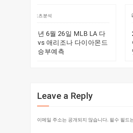
스포츠분석
 LA 다
2025년 6월 23일 MLB 샌디에
이아몬드
이고 vs 캔자스시티 승부예측
및 분석
Leave a Reply
이메일 주소는 공개되지 않습니다.
필수 필드