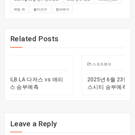
베팅 픽
볼티모어
탬파베이
Related Posts
스포츠분석
 vs 애리
2025년 6월 23일 MLB 샌디에이고 vs
스시티 승부예측 및 분석
Leave a Reply