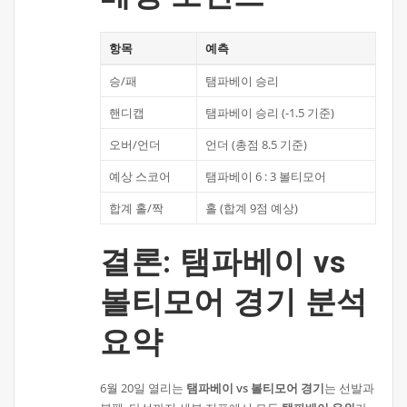
항목
예측
승/패
탬파베이 승리
핸디캡
탬파베이 승리 (-1.5 기준)
오버/언더
언더 (총점 8.5 기준)
예상 스코어
탬파베이 6 : 3 볼티모어
합계 홀/짝
홀 (합계 9점 예상)
결론: 탬파베이 vs
볼티모어 경기 분석
요약
6월 20일 열리는
탬파베이 vs 볼티모어 경기
는 선발과